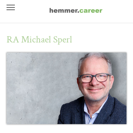
Stellenmarkt
Inhouse Schulungen
RA Michael Sperl
Kanzlei- und Firmenprofile
Mediaportfolio/Anzeigen
Referendariat
Networking Day
Bewerberservice
Personalvermittlung