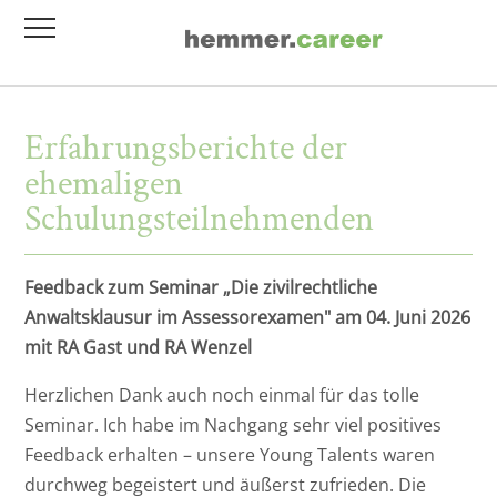
Stellenmarkt
Inhouse Schulungen
Erfahrungsberichte der
Kanzlei- und Firmenprofile
Mediaportfolio/Anzeigen
ehemaligen
Referendariat
Networking Day
Schulungsteilnehmenden
Bewerberservice
Personalvermittlung
Feedback zum Seminar „Die zivilrechtliche
Anwaltsklausur im Assessorexamen" am 04. Juni 2026
mit RA Gast und RA Wenzel
Herzlichen Dank auch noch einmal für das tolle
Seminar. Ich habe im Nachgang sehr viel positives
Feedback erhalten – unsere Young Talents waren
durchweg begeistert und äußerst zufrieden. Die