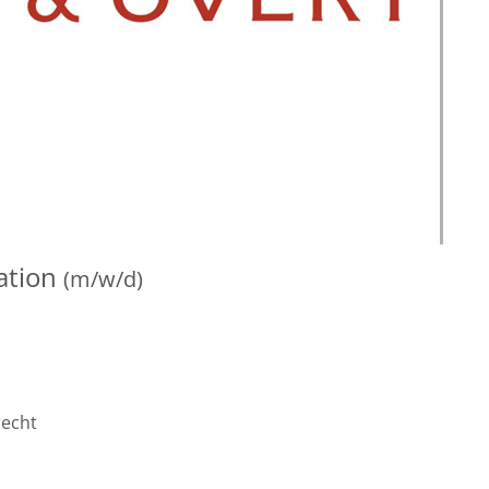
gation
(m/w/d)
recht