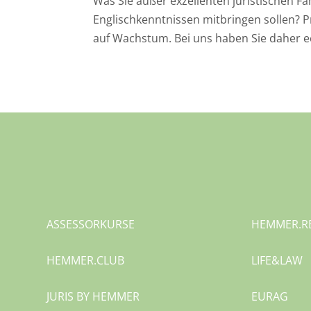
Was Sie außer exzellenten juristischen F
Englischkenntnissen mitbringen sollen? P
auf Wachstum. Bei uns haben Sie daher ec
ASSESSORKURSE
HEMMER.
R
HEMMER.CLUB
LIFE&LAW
JURIS BY HEMMER
EURAG