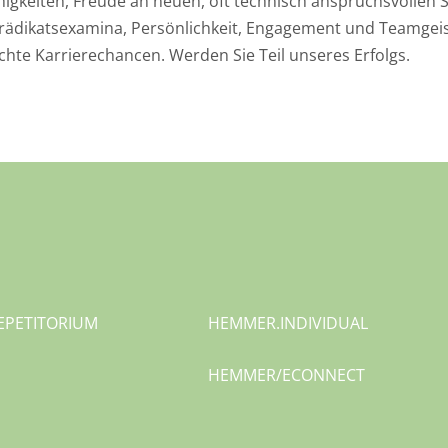
ähigkeiten, Freude an neuen, oft technisch anspruchsvollen
rädikatsexamina, Persönlichkeit, Engagement und Teamgeist
hte Karrierechancen. Werden Sie Teil unseres Erfolgs.
EPETITORIUM
HEMMER.
INDIVIDUAL
HEMMER/
ECONNECT