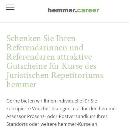
Stellenmarkt
Inhouse Schulungen
Schenken Sie Ihren
Kanzlei- und Firmenprofile
Mediaportfolio/Anzeigen
Referendarinnen und
Referendariat
Networking Day
Referendaren attraktive
Gutscheine für Kurse des
Bewerberservice
Personalvermittlung
Juristischen Repetitoriums
hemmer
Gerne bieten wir Ihnen individuelle für Sie
konzipierte Voucherlösungen, u.a. für den hemmer
Assessor Präsenz- oder Postversandkurs Ihres
Standorts oder weitere hemmer-Kurse an.